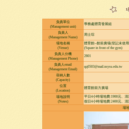
負責單位
學務處體育發展組
(Management unit)
負責人
周士琮
(Management Name)
場地名稱
體育館--館前廣場(登記未使
(Venue)
(Square in front of the gym)
負責人分機
2801
(Management Phone)
負責人email
qq0503@mail.nsysu.edu.tw
(Management Email)
容納人數
(Capacity)
位置
體育館前方廣場
(Location)
平日4小時場地費:1900元、清潔
場地說明
(Notes)
假日4小時場地費:2400元、清潔
場地照