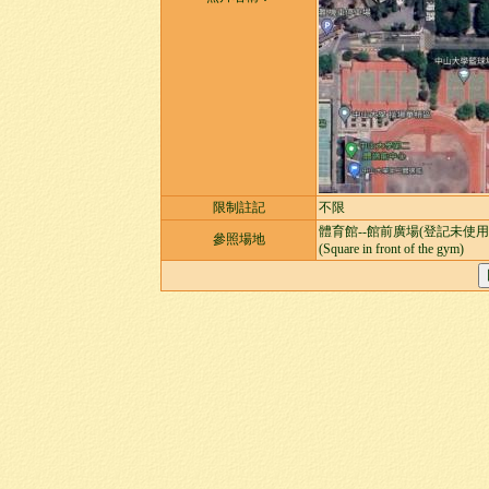
限制註記
不限
體育館--館前廣場(登記未使
參照場地
(Square in front of the gym)