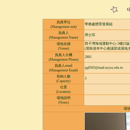
負責單位
學務處體育發展組
(Management unit)
負責人
周士琮
(Management Name)
西子灣海域運動中心-1樓討論
場地名稱
(Venue)
(需租借本中心會議室或場地才
負責人分機
2801
(Management Phone)
負責人email
qq0503@mail.nsysu.edu.tw
(Management Email)
容納人數
3
(Capacity)
位置
(Location)
場地說明
(Notes)
場地照