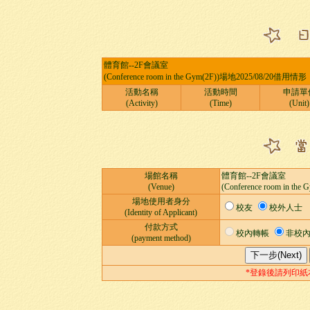
體育館--2F會議室
(Conference room in the Gym(2F))場地2025/08/20借用情
活動名稱
活動時間
申請單
(Activity)
(Time)
(Unit)
場館名稱
體育館--2F會議室
(Venue)
(Conference room in the 
場地使用者身分
校友
校外人士
(Identity of Applicant)
付款方式
校內轉帳
非校
(payment method)
*登錄後請列印