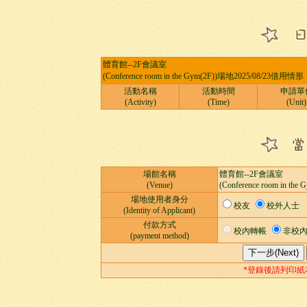
體育館--2F會議室
(Conference room in the Gym(2F))場地2025/08/23借用情
活動名稱
活動時間
申請單
(Activity)
(Time)
(Unit)
場館名稱
體育館--2F會議室
(Venue)
(Conference room in the 
場地使用者身分
校友
校外人士
(Identity of Applicant)
付款方式
校內轉帳
非校
(payment method)
*登錄後請列印