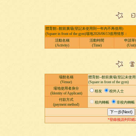
體育館--館前廣場(登記未使用則一年內不再借用)
(Square in front of the gym)場地2026/06/13借用情形：
活動名稱
活動時間
申請單
(Activity)
(Time)
(Unit)
場館名稱
體育館--館前廣場(登記未使
(Venue)
(Square in front of the gym)
場地使用者身分
校友
校外人士
(Identity of Applicant)
付款方式
校內轉帳
非校內轉帳
(payment method)
*登錄後請列印