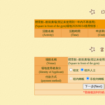
體育館--館前廣場(登記未使用則一年內不再借用)
(Square in front of the gym)場地2026/06/14借用情形：
活動名稱
活動時間
申請單
(Activity)
(Time)
(Unit)
場館名稱
體育館--館前廣場(登記未使
(Venue)
(Square in front of the gym)
場地使用者身分
校友
校外人士
(Identity of Applicant)
付款方式
校內轉帳
非校內轉帳
(payment method)
*登錄後請列印