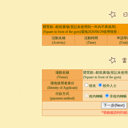
體育館--館前廣場(登記未使用則一年內不再借用)
(Square in front of the gym)場地2026/06/29借用情形：
活動名稱
活動時間
申請單
(Activity)
(Time)
(Unit)
場館名稱
體育館--館前廣場(登記未使
(Venue)
(Square in front of the gym)
場地使用者身分
校友
校外人士
(Identity of Applicant)
付款方式
校內轉帳
非校內轉帳
(payment method)
*登錄後請列印