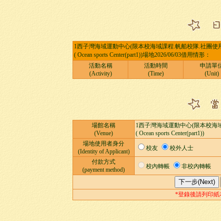
1西子灣海域運動中心(限本校海域課程.帆船校隊.社團使用
( Ocean sports Center(part1))場地2026/06/03借用情形：
活動名稱
活動時間
申請單
(Activity)
(Time)
(Unit)
場館名稱
1西子灣海域運動中心(限本校海域
(Venue)
( Ocean sports Center(part1))
場地使用者身分
校友
校外人士
(Identity of Applicant)
付款方式
校內轉帳
非校內轉帳
(payment method)
*登錄後請列印