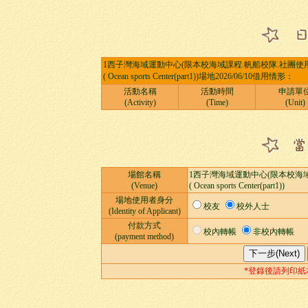
1西子灣海域運動中心(限本校海域課程.帆船校隊.社團使用
( Ocean sports Center(part1))場地2026/06/10借用情形：
活動名稱
活動時間
申請單
(Activity)
(Time)
(Unit)
場館名稱
1西子灣海域運動中心(限本校海域
(Venue)
( Ocean sports Center(part1))
場地使用者身分
校友
校外人士
(Identity of Applicant)
付款方式
校內轉帳
非校內轉帳
(payment method)
*登錄後請列印