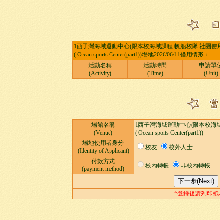
1西子灣海域運動中心(限本校海域課程.帆船校隊.社團使用
( Ocean sports Center(part1))場地2026/06/11借用情形：
活動名稱
活動時間
申請單
(Activity)
(Time)
(Unit)
場館名稱
1西子灣海域運動中心(限本校海域
(Venue)
( Ocean sports Center(part1))
場地使用者身分
校友
校外人士
(Identity of Applicant)
付款方式
校內轉帳
非校內轉帳
(payment method)
*登錄後請列印