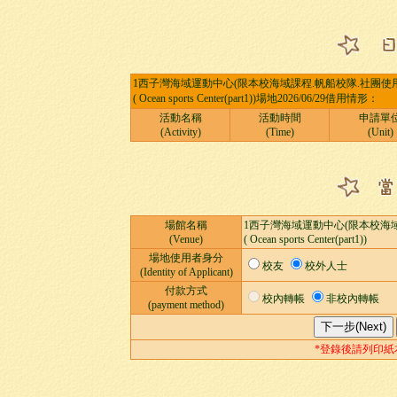
1西子灣海域運動中心(限本校海域課程.帆船校隊.社團使用
( Ocean sports Center(part1))場地2026/06/29借用情形：
活動名稱
活動時間
申請單
(Activity)
(Time)
(Unit)
場館名稱
1西子灣海域運動中心(限本校海域
(Venue)
( Ocean sports Center(part1))
場地使用者身分
校友
校外人士
(Identity of Applicant)
付款方式
校內轉帳
非校內轉帳
(payment method)
*登錄後請列印